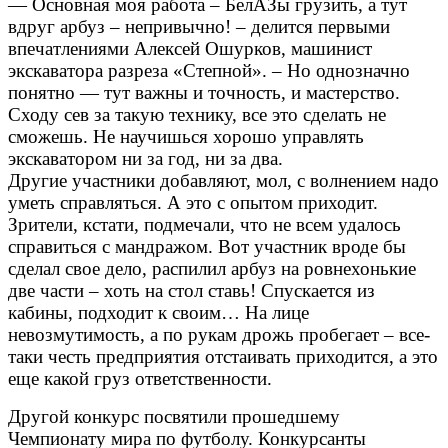
— Основная моя работа – БелАЗы грузить, а тут
вдруг арбуз – непривычно! – делится первыми
впечатлениями Алексей Ошурков, машинист
экскаватора разреза «Степной». – Но однозначно
понятно — тут важны и точность, и мастерство.
Сходу сев за такую технику, все это сделать не
сможешь. Не научишься хорошо управлять
экскаватором ни за год, ни за два.
Другие участники добавляют, мол, с волнением надо
уметь справляться. А это с опытом приходит.
Зрители, кстати, подмечали, что не всем удалось
справиться с мандражом. Вот участник вроде бы
сделал свое дело, распилил арбуз на ровнехонькие
две части – хоть на стол ставь! Спускается из
кабины, подходит к своим… На лице
невозмутимость, а по рукам дрожь пробегает – все-
таки честь предприятия отстаивать приходится, а это
еще какой груз ответственности.
Другой конкурс посвятили прошедшему
Чемпионату мира по футболу. Конкурсанты